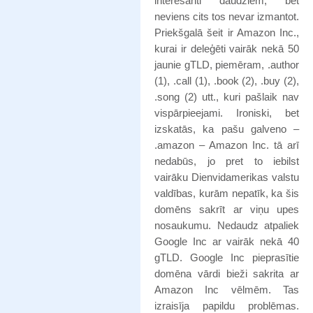
interesanti daudziem, bet
neviens cits tos nevar izmantot.
Priekšgalā šeit ir Amazon Inc.,
kurai ir deleģēti vairāk nekā 50
jaunie gTLD, piemēram, .author
(1), .call (1), .book (2), .buy (2),
.song (2) utt., kuri pašlaik nav
vispārpieejami. Ironiski, bet
izskatās, ka pašu galveno –
.amazon – Amazon Inc. tā arī
nedabūs, jo pret to iebilst
vairāku Dienvidamerikas valstu
valdības, kurām nepatīk, ka šis
domēns sakrīt ar viņu upes
nosaukumu. Nedaudz atpaliek
Google Inc ar vairāk nekā 40
gTLD. Google Inc pieprasītie
domēna vārdi bieži sakrita ar
Amazon Inc vēlmēm. Tas
izraisīja papildu problēmas.