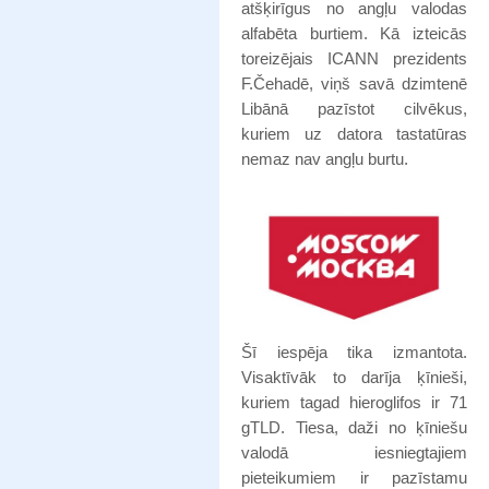
atšķirīgus no angļu valodas
alfabēta burtiem. Kā izteicās
toreizējais ICANN prezidents
F.Čehadē, viņš savā dzimtenē
Libānā pazīstot cilvēkus,
kuriem uz datora tastatūras
nemaz nav angļu burtu.
Šī iespēja tika izmantota.
Visaktīvāk to darīja ķīnieši,
kuriem tagad hieroglifos ir 71
gTLD. Tiesa, daži no ķīniešu
valodā iesniegtajiem
pieteikumiem ir pazīstamu