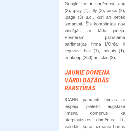
Google Inc ir saņēmusi .app
(3), .play (1), .fly (2), .docs (2),
.page (3) u.c., kuri arī netiek
izmantoti. Šīs kompānijas nav
vienīgās ar tādu pieeju.
Piemēram, pazīstamā
parfimērijas firma L’Oréal ir
ieguvusi .hair (1), .beauty (1),
.makeup (250) un .skin (8).
JAUNIE DOMĒNA
VĀRDI DAŽĀDĀS
RAKSTĪBĀS
ICANN pamatoti lepojas ar
iespēju pieteikt augstākā
līmeņa domēnus kā
starptautiskos domēnus, t.i.,
valodās, kuras izmanto burtus