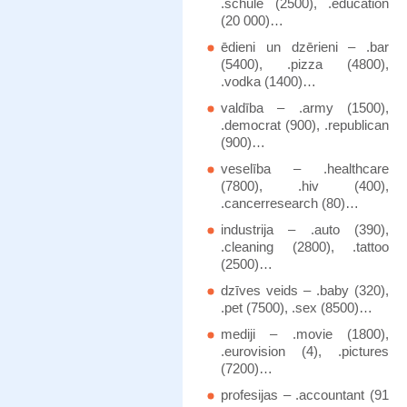
.schule (2500), .education
(20 000)…
ēdieni un dzērieni – .bar
(5400), .pizza (4800),
.vodka (1400)…
valdība – .army (1500),
.democrat (900), .republican
(900)…
veselība – .healthcare
(7800), .hiv (400),
.cancerresearch (80)…
industrija – .auto (390),
.cleaning (2800), .tattoo
(2500)…
dzīves veids – .baby (320),
.pet (7500), .sex (8500)…
mediji – .movie (1800),
.eurovision (4), .pictures
(7200)…
profesijas – .accountant (91