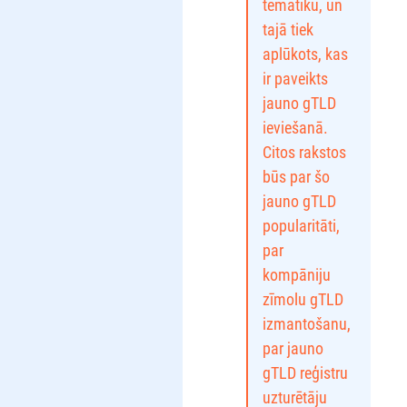
tematiku, un
tajā tiek
aplūkots, kas
ir paveikts
jauno gTLD
ieviešanā.
Citos rakstos
būs par šo
jauno gTLD
popularitāti,
par
kompāniju
zīmolu gTLD
izmantošanu,
par jauno
gTLD reģistru
uzturētāju