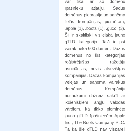
var tikai ar šo domēnu
īpašnieku atļauju. Šādus
domēnus pieprasīja un saņēma
lielās kompānijas, piemēram,
.apple (1), .boots (1), .gucci (3).
Šī ir skaitliski vislielākā jauno
gTLD kategorija. Tajā ietilpst
vairāk nekā 600 domēni. Dažus
domēnus no šīs kategorijas
reģistrējušas ražotāju
asociācijas, nevis atsevišķas
kompānijas. Dažas kompānijas
vēlējās un saņēma vairākus
domēnus. Kompāniju
nosaukumi dažreiz sakrīt ar
ikdienišķiem angļu valodas
vārdiem, kā tikko pieminēto
jauno gTLD īpašniecēm Apple
Inc., The Boots Company PLC.
Tā kā šie gTLD nav vispārēji