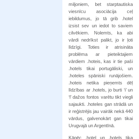
miljoniem, bet starptautiska
viesnīcu asociācija ceļ
iebildumus, jo tā grib .hotel
izsist sev un iedot to saviem
cilvēkiem. Nolemts, ka abi
vārdi nedrīkst palikt, jo ir ļoti
līdzīgi. Toties ir atrisināta
problēma ar pieteiktajiem
vārdiem .hoteis, kas ir tie paši
.hotels tikai portugāliski, un
.hoteles spāniski runājošiem.
.hoteis netika pieņemts dēļ
līdzības ar .hotels, jo burti ‘i’ un
‘l’ dažos fontos varētu tikt viegli
sajaukti. .hoteles gan strādā un
ir reģistrējis jau vairāk nekā 440
vārdus, galvenokārt gan tikai
Urugvajā un Argentīnā.
Kāpēc .hotel un .hotels tika