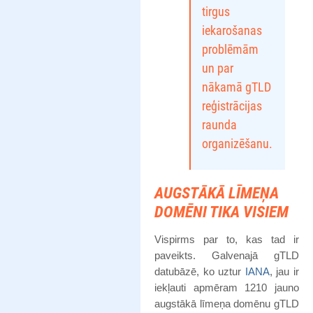
tirgus
iekarošanas
problēmām
un par
nākamā gTLD
reģistrācijas
raunda
organizēšanu.
AUGSTĀKĀ LĪMEŅA
DOMĒNI TIKA VISIEM
Vispirms par to, kas tad ir
paveikts. Galvenajā gTLD
datubāzē, ko uztur
IANA
, jau ir
iekļauti apmēram 1210 jauno
augstākā līmeņa domēnu gTLD