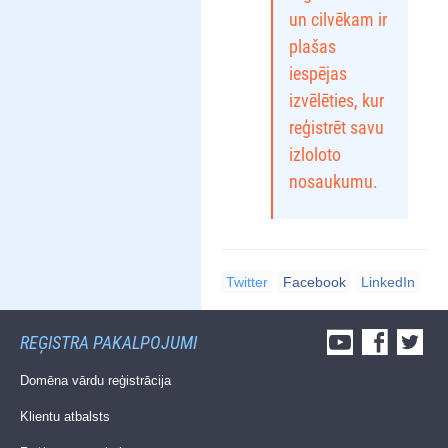
un cilvēkam ir
plašas
iespējas
izvēlēties, kur
reģistrēt savu
izloloto
nosaukumu.
Twitter
Facebook
LinkedIn
REĢISTRA PAKALPOJUMI
Domēna vārdu reģistrācija
Klientu atbalsts