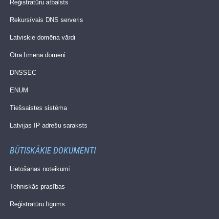
Reģistratūru atbalsts
Rekursīvais DNS serveris
Latviskie domēna vārdi
Otrā līmeņa domēni
DNSSEC
ENUM
Tiešsaistes sistēma
Latvijas IP adrešu saraksts
BŪTISKĀKIE DOKUMENTI
Lietošanas noteikumi
Tehniskās prasības
Reģistratūru līgums