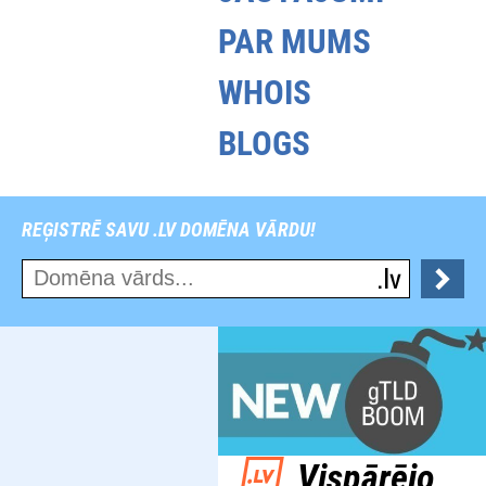
PAR MUMS
WHOIS
BLOGS
REĢISTRĒ SAVU .LV DOMĒNA VĀRDU!
Vispārējo