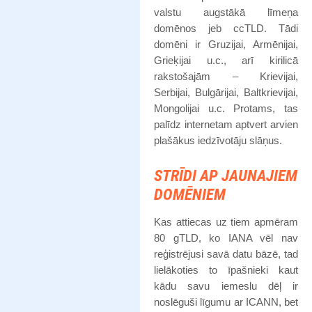
valstu augstākā līmeņa
domēnos jeb ccTLD. Tādi
domēni ir Gruzijai, Armēnijai,
Grieķijai u.c., arī kirilicā
rakstošajām – Krievijai,
Serbijai, Bulgārijai, Baltkrievijai,
Mongolijai u.c. Protams, tas
palīdz internetam aptvert arvien
plašākus iedzīvotāju slāņus.
STRĪDI AP JAUNAJIEM
DOMĒNIEM
Kas attiecas uz tiem apmēram
80 gTLD, ko IANA vēl nav
reģistrējusi savā datu bāzē, tad
lielākoties to īpašnieki kaut
kādu savu iemeslu dēļ ir
noslēguši līgumu ar ICANN, bet