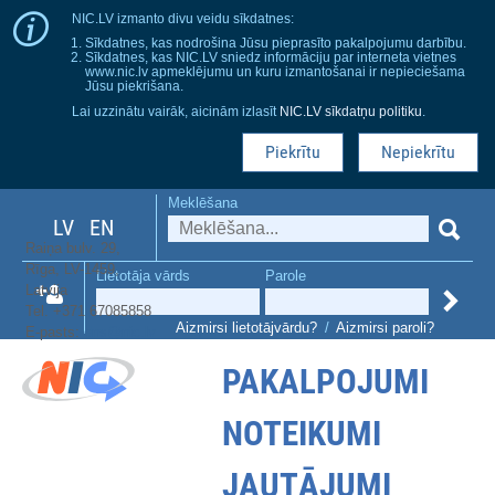
NIC.LV izmanto divu veidu sīkdatnes:
Sīkdatnes, kas nodrošina Jūsu pieprasīto pakalpojumu darbību.
Sīkdatnes, kas NIC.LV sniedz informāciju par interneta vietnes
www.nic.lv apmeklējumu un kuru izmantošanai ir nepieciešama
Jūsu piekrišana.
Lai uzzinātu vairāk, aicinām izlasīt
NIC.LV sīkdatņu politiku
.
Piekrītu
Nepiekrītu
Meklēšana
LV
EN
Raiņa bulv. 29,
Rīga, LV-1459,
Lietotāja vārds
Parole
Latvija
Tel. +371 67085858
Aizmirsi lietotājvārdu?
/
Aizmirsi paroli?
E-pasts:
dns@nic.lv
PAKALPOJUMI
NOTEIKUMI
JAUTĀJUMI