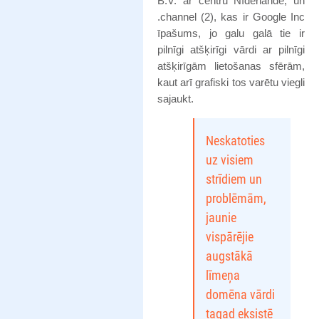
B.V. ar centru Nīderlandē, un
.channel (2), kas ir Google Inc
īpašums, jo galu galā tie ir
pilnīgi atšķirīgi vārdi ar pilnīgi
atšķirīgām lietošanas sfērām,
kaut arī grafiski tos varētu viegli
sajaukt.
Neskatoties
uz visiem
strīdiem un
problēmām,
jaunie
vispārējie
augstākā
līmeņa
domēna vārdi
tagad eksistē