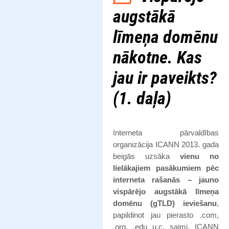
augstākā
līmeņa domēnu
nākotne. Kas
jau ir paveikts?
(1. daļa)
Interneta pārvaldības
organizācija ICANN 2013. gada
beigās uzsāka
vienu no
lielākajiem pasākumiem pēc
interneta rašanās – jauno
vispārējo augstākā līmeņa
domēnu (gTLD) ieviešanu
,
papildinot jau pierasto .com,
.org, .edu u.c. saimi. ICANN