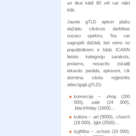
un tikai kādi 80 vēl var nākt
klāt.
Jaunie gTLD aptver plašu
dažādu cilvēces darbības
nozaru spektru. Tos var
sagrupēt dažādi, bet viens no
populārākiem ir šāds ICANN
lietots kategoriju saraksts,
protams, nosacīts (skaitļi
iekavās parāda, aptuveni, cik
domēna vārdu reģistrēts
attiecīgajā gTLD):
komercija – .shop (200
000), .sale (24 000),
.blackfriday (1600)…
kultūra – .art (9000), .church
(18 000), .lgbt (2500)…
izglītība – .school (10 000),