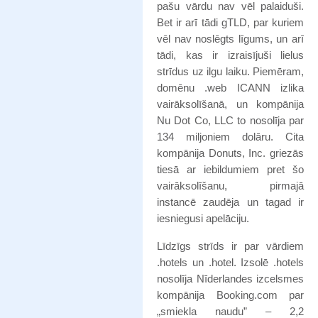
pašu vārdu nav vēl palaiduši.
Bet ir arī tādi gTLD, par kuriem
vēl nav noslēgts līgums, un arī
tādi, kas ir izraisījuši lielus
strīdus uz ilgu laiku. Piemēram,
domēnu .web ICANN izlika
vairāksolīšanā, un kompānija
Nu Dot Co, LLC to nosolīja par
134 miljoniem dolāru. Cita
kompānija Donuts, Inc. griezās
tiesā ar iebildumiem pret šo
vairāksolīšanu, pirmajā
instancē zaudēja un tagad ir
iesniegusi apelāciju.
Līdzīgs strīds ir par vārdiem
.hotels un .hotel. Izsolē .hotels
nosolīja Nīderlandes izcelsmes
kompānija Booking.com par
„smiekla naudu” – 2,2