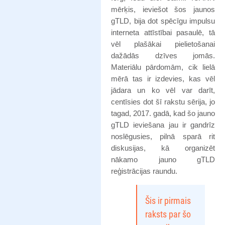
mērķis, ieviešot šos jaunos
gTLD, bija dot spēcīgu impulsu
interneta attīstībai pasaulē, tā
vēl plašākai pielietošanai
dažādās dzīves jomās.
Materiālu pārdomām, cik lielā
mērā tas ir izdevies, kas vēl
jādara un ko vēl var darīt,
centīsies dot šī rakstu sērija, jo
tagad, 2017. gadā, kad šo jauno
gTLD ieviešana jau ir gandrīz
noslēgusies, pilnā sparā rit
diskusijas, kā organizēt
nākamo jauno gTLD
reģistrācijas raundu.
Šis ir pirmais
raksts par šo