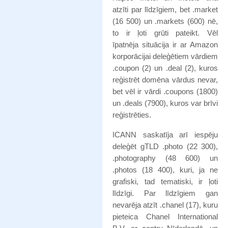
atzīti par līdzīgiem, bet .market
(16 500) un .markets (600) nē,
to ir ļoti grūti pateikt. Vēl
īpatnēja situācija ir ar Amazon
korporācijai deleģētiem vārdiem
.coupon (2) un .deal (2), kuros
reģistrēt domēna vārdus nevar,
bet vēl ir vārdi .coupons (1800)
un .deals (7900), kuros var brīvi
reģistrēties.
ICANN saskatīja arī iespēju
deleģēt gTLD .photo (22 300),
.photography (48 600) un
.photos (18 400), kuri, ja ne
grafiski, tad tematiski, ir ļoti
līdzīgi. Par līdzīgiem gan
nevarēja atzīt .chanel (17), kuru
pieteica Chanel International