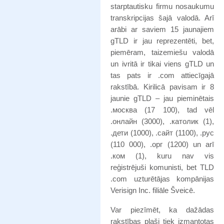
starptautisku firmu nosaukumu
transkripcijas šajā valodā. Arī
arābi ar saviem 15 jaunajiem
gTLD ir jau reprezentēti, bet,
piemēram, taizemiešu valodā
un ivritā ir tikai viens gTLD un
tas pats ir .com attiecīgajā
rakstībā. Kirilicā pavisam ir 8
jaunie gTLD – jau pieminētais
.москва (17 100), tad vēl
.онлайн (3000), .католик (1),
.дети (1000), .сайт (1100), .рус
(110 000), .орг (1200) un arī
.ком (1), kuru nav vis
reģistrējuši komunisti, bet TLD
.com uzturētājas kompānijas
Verisign Inc. filiāle Šveicē.
Var piezīmēt, ka dažādas
rakstības plaši tiek izmantotas