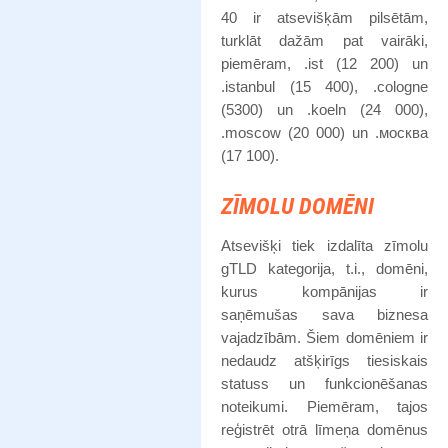
40 ir atsevišķām pilsētām,
turklāt dažām pat vairāki,
piemēram, .ist (12 200) un
.istanbul (15 400), .cologne
(5300) un .koeln (24 000),
.moscow (20 000) un .москва
(17 100).
ZĪMOLU DOMĒNI
Atsevišķi tiek izdalīta zīmolu
gTLD kategorija, t.i., domēni,
kurus kompānijas ir
saņēmušas sava biznesa
vajadzībām. Šiem domēniem ir
nedaudz atšķirīgs tiesiskais
statuss un funkcionēšanas
noteikumi. Piemēram, tajos
reģistrēt otrā līmeņa domēnus