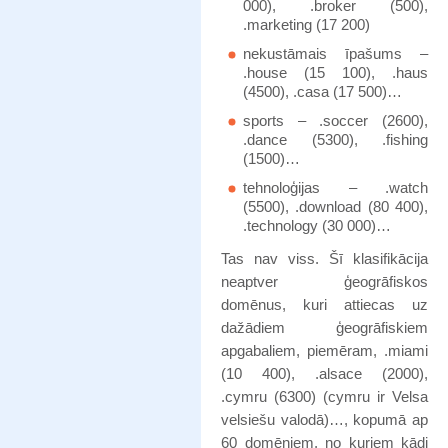
000), .broker (500),
.marketing (17 200)
nekustāmais īpašums –
.house (15 100), .haus
(4500), .casa (17 500)…
sports – .soccer (2600),
.dance (5300), .fishing
(1500)…
tehnoloģijas – .watch
(5500), .download (80 400),
.technology (30 000)…
Tas nav viss. Šī klasifikācija
neaptver ģeogrāfiskos
domēnus, kuri attiecas uz
dažādiem ģeogrāfiskiem
apgabaliem, piemēram, .miami
(10 400), .alsace (2000),
.cymru (6300) (cymru ir Velsa
velsiešu valodā)…, kopumā ap
60 domēniem, no kuriem kādi