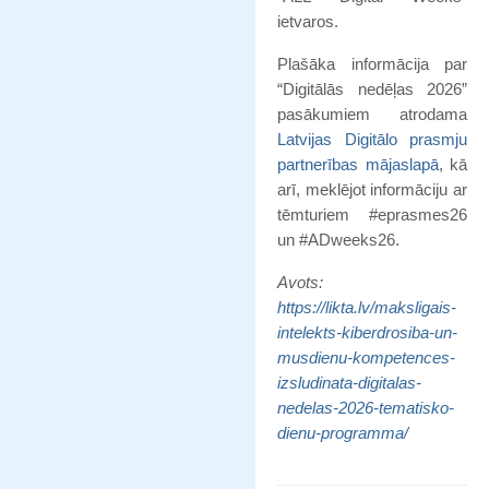
ietvaros.
Plašāka informācija par
“Digitālās nedēļas 2026”
pasākumiem atrodama
Latvijas Digitālo prasmju
partnerības mājaslapā
, kā
arī, meklējot informāciju ar
tēmturiem #eprasmes26
un #ADweeks26.
Avots:
https://likta.lv/maksligais-
intelekts-kiberdrosiba-un-
musdienu-kompetences-
izsludinata-digitalas-
nedelas-2026-tematisko-
dienu-programma/