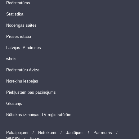
Reģistratūras
Statistika
Noderīgas saites
Preses istaba
Latvijas IP adreses
whois
Reģistratūru Avīze
Norēķinu iespējas
Piekļūstamības paziņojums
Glosarijs
Būtiskas izmaiņas .LV reģistratūrām
Pakalpojumi
/
Noteikumi
/
Jautājumi
/
Par mums
/
WHOIS
/
Blogs