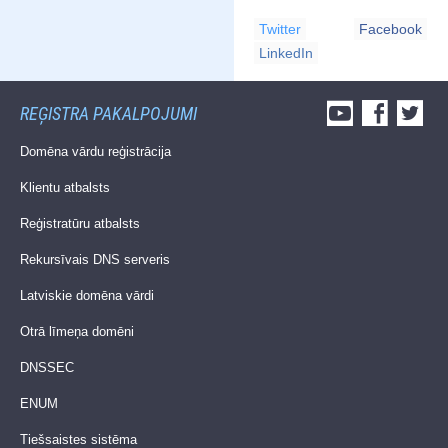
Twitter
Facebook
LinkedIn
REĢISTRA PAKALPOJUMI
Domēna vārdu reģistrācija
Klientu atbalsts
Reģistratūru atbalsts
Rekursīvais DNS serveris
Latviskie domēna vārdi
Otrā līmeņa domēni
DNSSEC
ENUM
Tiešsaistes sistēma