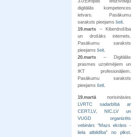
3.0:Eiropas Iedzīvotāju
digitālās kompetences
ietvars. Pasākumu
saraksts pieejams
šeit
.
19.marts
– Kiberdrošība
un drošāks internets.
Pasākumu saraksts
pieejams
šeit
.
20.marts
– Digitālās
prasmes uzņēmējiem un
IKT profesionāļiem.
Pasākumu saraksts
pieejams
šeit
.
19.martā
norisināsies
LVRTC sadarbībā ar
CERT.LV, NIC.LV un
VUGD organizēts
vebinārs “Mazs ekrāns -
liela atbildība” no plkst.