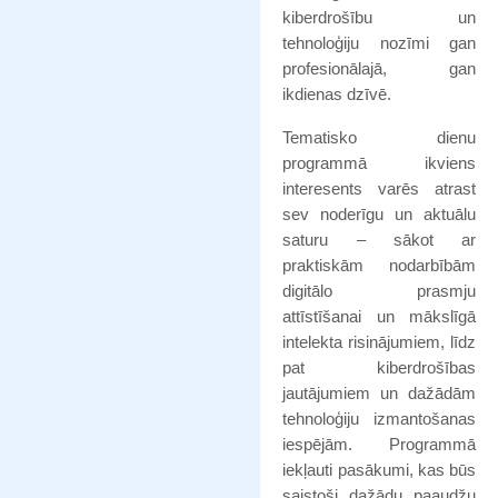
kiberdrošību un
tehnoloģiju nozīmi gan
profesionālajā, gan
ikdienas dzīvē.
Tematisko dienu
programmā ikviens
interesents varēs atrast
sev noderīgu un aktuālu
saturu – sākot ar
praktiskām nodarbībām
digitālo prasmju
attīstīšanai un mākslīgā
intelekta risinājumiem, līdz
pat kiberdrošības
jautājumiem un dažādām
tehnoloģiju izmantošanas
iespējām. Programmā
iekļauti pasākumi, kas būs
saistoši dažādu paaudžu