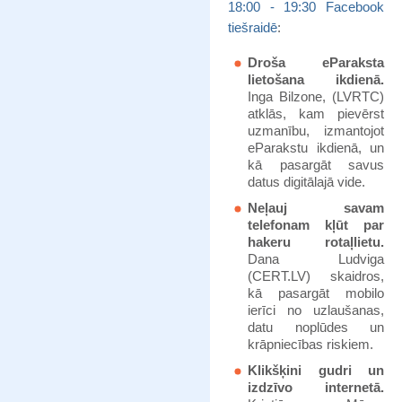
18:00 - 19:30 Facebook
tiešraidē
:
Droša eParaksta
lietošana ikdienā.
Inga Bilzone, (LVRTC)
atklās, kam pievērst
uzmanību, izmantojot
eParakstu ikdienā, un
kā pasargāt savus
datus digitālajā vide.
Neļauj savam
telefonam kļūt par
hakeru rotaļlietu.
Dana Ludviga
(CERT.LV) skaidros,
kā pasargāt mobilo
ierīci no uzlaušanas,
datu noplūdes un
krāpniecības riskiem.
Klikšķini gudri un
izdzīvo internetā.