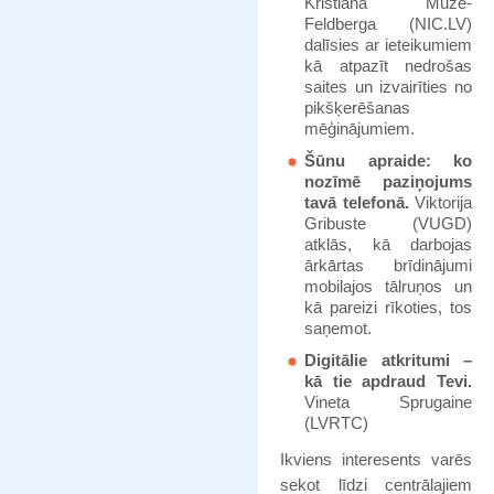
Kristiāna Mūze-
Feldberga (NIC.LV)
dalīsies ar ieteikumiem
kā atpazīt nedrošas
saites un izvairīties no
pikšķerēšanas
mēģinājumiem.
Šūnu apraide: ko
nozīmē paziņojums
tavā telefonā.
Viktorija
Gribuste (VUGD)
atklās, kā darbojas
ārkārtas brīdinājumi
mobilajos tālruņos un
kā pareizi rīkoties, tos
saņemot.
Digitālie atkritumi –
kā tie apdraud Tevi.
Vineta Sprugaine
(LVRTC)
Ikviens interesents varēs
sekot līdzi centrālajiem