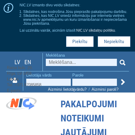
NIC.LV izmanto divu veidu sīkdatnes:
Sīkdatnes, kas nodrošina Jūsu pieprasīto pakalpojumu darbību.
Sīkdatnes, kas NIC.LV sniedz informāciju par interneta vietnes
www.nic.lv apmeklējumu un kuru izmantošanai ir nepieciešama
Jūsu piekrišana.
Lai uzzinātu vairāk, aicinām izlasīt
NIC.LV sīkdatņu politiku
.
Piekrītu
Nepiekrītu
Meklēšana
LV
EN
Raiņa bulv. 29,
Rīga, LV-1459,
Lietotāja vārds
Parole
Latvija
Tel. +371 67085858
Aizmirsi lietotājvārdu?
/
Aizmirsi paroli?
E-pasts:
dns@nic.lv
PAKALPOJUMI
NOTEIKUMI
JAUTĀJUMI