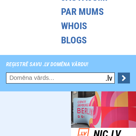
PAR MUMS
WHOIS
BLOGS
REĢISTRĒ SAVU .LV DOMĒNA VĀRDU!
NIC.LV