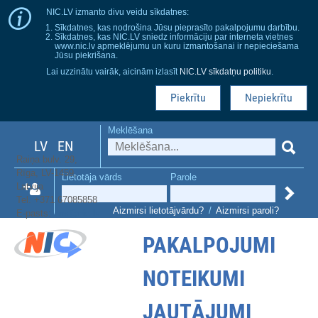
NIC.LV izmanto divu veidu sīkdatnes:
Sīkdatnes, kas nodrošina Jūsu pieprasīto pakalpojumu darbību.
Sīkdatnes, kas NIC.LV sniedz informāciju par interneta vietnes
www.nic.lv apmeklējumu un kuru izmantošanai ir nepieciešama
Jūsu piekrišana.
Lai uzzinātu vairāk, aicinām izlasīt
NIC.LV sīkdatņu politiku
.
Piekrītu
Nepiekrītu
Meklēšana
LV
EN
Raiņa bulv. 29,
Rīga, LV-1459,
Lietotāja vārds
Parole
Latvija
Tel. +371 67085858
Aizmirsi lietotājvārdu?
/
Aizmirsi paroli?
E-pasts:
dns@nic.lv
PAKALPOJUMI
NOTEIKUMI
JAUTĀJUMI