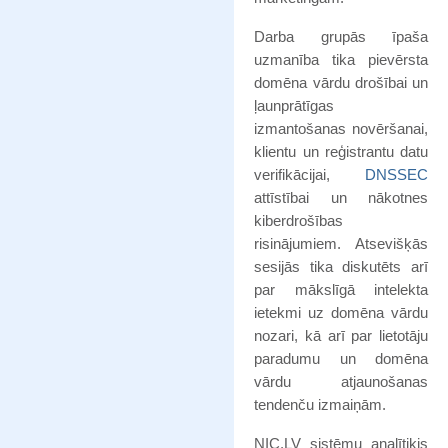
Darba grupās īpaša
uzmanība tika pievērsta
domēna vārdu drošībai un
ļaunprātīgas
izmantošanas novēršanai,
klientu un reģistrantu datu
verifikācijai,
DNSSEC
attīstībai un nākotnes
kiberdrošības
risinājumiem. Atsevišķās
sesijās tika diskutēts arī
par mākslīgā intelekta
ietekmi uz domēna vārdu
nozari, kā arī par lietotāju
paradumu un domēna
vārdu atjaunošanas
tendenču izmaiņām.
NIC.LV sistēmu analītiķis