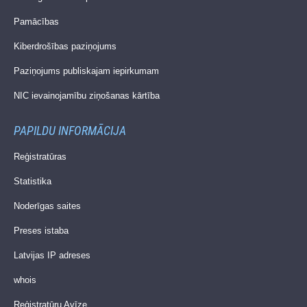
Pamācības
Kiberdrošības paziņojums
Paziņojums publiskajam iepirkumam
NIC ievainojamību ziņošanas kārtība
PAPILDU INFORMĀCIJA
Reģistratūras
Statistika
Noderīgas saites
Preses istaba
Latvijas IP adreses
whois
Reģistratūru Avīze