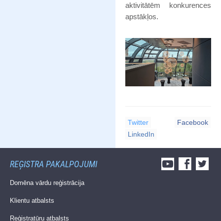
aktivitātēm konkurences
apstākļos.
Twitter
Facebook
LinkedIn
REĢISTRA PAKALPOJUMI
Domēna vārdu reģistrācija
Klientu atbalsts
Reģistratūru atbalsts