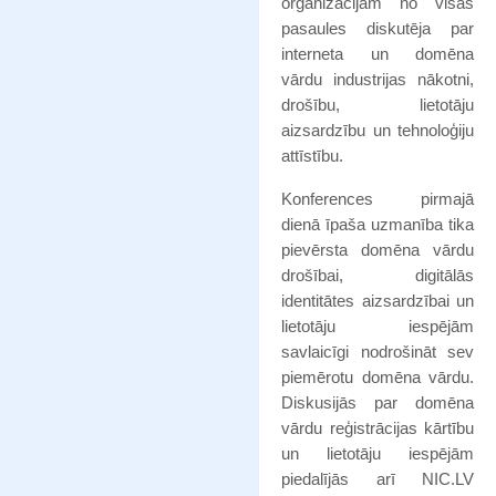
organizācijām no visas
pasaules diskutēja par
interneta un domēna
vārdu industrijas nākotni,
drošību, lietotāju
aizsardzību un tehnoloģiju
attīstību.
Konferences pirmajā
dienā īpaša uzmanība tika
pievērsta domēna vārdu
drošībai, digitālās
identitātes aizsardzībai un
lietotāju iespējām
savlaicīgi nodrošināt sev
piemērotu domēna vārdu.
Diskusijās par domēna
vārdu reģistrācijas kārtību
un lietotāju iespējām
piedalījās arī NIC.LV