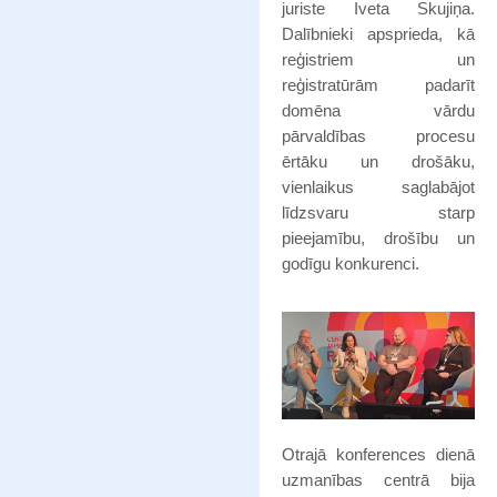
juriste Iveta Skujiņa.
Dalībnieki apsprieda, kā
reģistriem un
reģistratūrām padarīt
domēna vārdu
pārvaldības procesu
ērtāku un drošāku,
vienlaikus saglabājot
līdzsvaru starp
pieejamību, drošību un
godīgu konkurenci.
Otrajā konferences dienā
uzmanības centrā bija