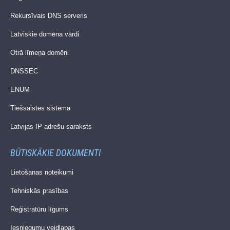
Rekursīvais DNS serveris
Latviskie domēna vārdi
Otrā līmeņa domēni
DNSSEC
ENUM
Tiešsaistes sistēma
Latvijas IP adrešu saraksts
BŪTISKĀKIE DOKUMENTI
Lietošanas noteikumi
Tehniskās prasības
Reģistratūru līgums
Iesniegumu veidlapas