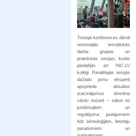
Trešajā konferences dienā
norisinājās tematiskās
darba grupas un
praktiskās sesijas, kurās
piedalījās arī NIC.LV
kolēģi. Paralēlajās sesijās
dažādu jomu eksperti
apsprieda aktuālos
izaicinājumus domēna
vārdu nozarē – sākot no
juridiskajiem un
regulējuma jautājumiem
līdz tehnoloģijām, lietotāju
paradumiem un
mārketingam.