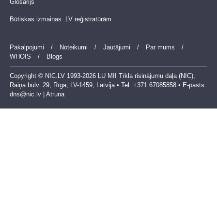
Glosarijs
Būtiskas izmaiņas .LV reģistratūrām
Pakalpojumi
/
Noteikumi
/
Jautājumi
/
Par mums
/
WHOIS
/
Blogs
Copyright © NIC.LV 1993-2026 LU MII Tīkla risinājumu daļa (NIC),
Raiņa bulv. 29, Rīga, LV-1459, Latvija • Tel. +371 67085858 • E-pasts:
dns@nic.lv
|
Atruna