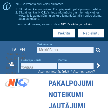
NIC.LV izmanto divu veidu sīkdatnes:
Sīkdatnes, kas nodrošina Jūsu pieprasīto pakalpojumu darbību.
Sīkdatnes, kas NIC.LV sniedz informāciju par interneta vietnes
www.nic.lv apmeklējumu un kuru izmantošanai ir nepieciešama
Jūsu piekrišana.
Lai uzzinātu vairāk, aicinām izlasīt
NIC.LV sīkdatņu politiku
.
Piekrītu
Nepiekrītu
Meklēšana
LV
EN
Raiņa bulv. 29,
Rīga, LV-1459,
Lietotāja vārds
Parole
Latvija
Tel. +371 67085858
Aizmirsi lietotājvārdu?
/
Aizmirsi paroli?
E-pasts:
dns@nic.lv
PAKALPOJUMI
NOTEIKUMI
JAUTĀJUMI