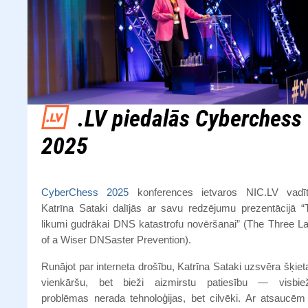
.LV piedalās Cyberchess
2025
CyberChess 2025
konferences ietvaros NIC.LV vadīt
Katrīna Sataki dalījās ar savu redzējumu prezentācijā “T
likumi gudrākai DNS katastrofu novēršanai” (The Three L
of a Wiser DNSaster Prevention).
Runājot par interneta drošību, Katrīna Sataki uzsvēra šķie
vienkāršu, bet bieži aizmirstu patiesību — visbie
problēmas nerada tehnoloģijas, bet cilvēki. Ar atsaucēm