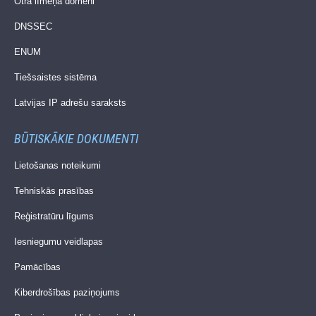
Otrā līmeņa domēni
DNSSEC
ENUM
Tiešsaistes sistēma
Latvijas IP adrešu saraksts
BŪTISKĀKIE DOKUMENTI
Lietošanas noteikumi
Tehniskās prasības
Reģistratūru līgums
Iesniegumu veidlapas
Pamācības
Kiberdrošības paziņojums