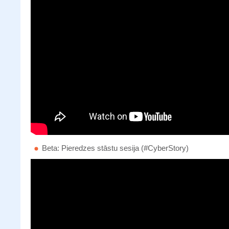
Beta: Pieredzes stāstu sesija (#CyberStory)