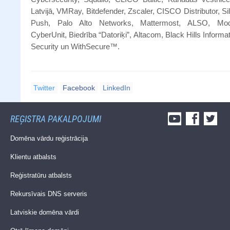
Latvijā, VMRay, Bitdefender, Zscaler, CISCO Distributor, Si
Push, Palo Alto Networks, Mattermost, ALSO, Mod
CyberUnit, Biedrība “Datoriķi”, Altacom, Black Hills Informa
Security un WithSecure™.
Twitter
Facebook
LinkedIn
REĢISTRA PAKALPOJUMI
Domēna vārdu reģistrācija
Klientu atbalsts
Reģistratūru atbalsts
Rekursīvais DNS serveris
Latviskie domēna vārdi