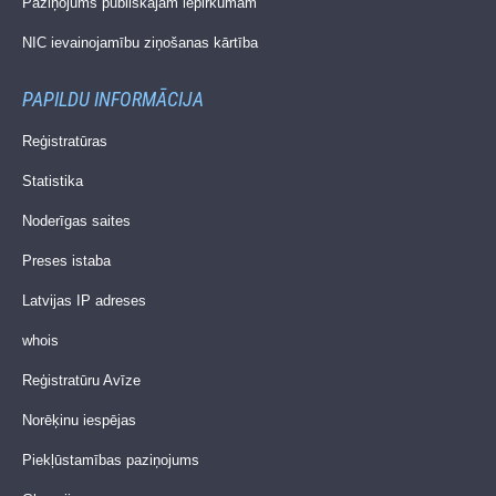
Paziņojums publiskajam iepirkumam
NIC ievainojamību ziņošanas kārtība
PAPILDU INFORMĀCIJA
Reģistratūras
Statistika
Noderīgas saites
Preses istaba
Latvijas IP adreses
whois
Reģistratūru Avīze
Norēķinu iespējas
Piekļūstamības paziņojums