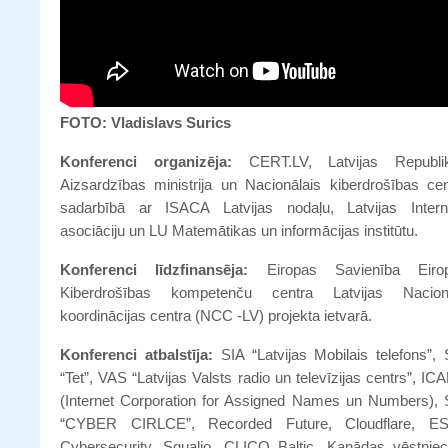
FOTO: Vladislavs Surics
Konferenci organizēja:
CERT.LV, Latvijas Republi
Aizsardzības ministrija un Nacionālais kiberdrošības cen
sadarbībā ar ISACA Latvijas nodaļu, Latvijas Intern
asociāciju un LU Matemātikas un informācijas institūtu.
Konferenci līdzfinansēja:
Eiropas Savienība Eiro
Kiberdrošības kompetenču centra Latvijas Nacion
koordinācijas centra (NCC -LV) projekta ietvarā.
Konferenci atbalstīja:
SIA “Latvijas Mobilais telefons”, 
“Tet”, VAS “Latvijas Valsts radio un televīzijas centrs”, I
(Internet Corporation for Assigned Names un Numbers), 
“CYBER CIRLCE”, Recorded Future, Cloudflare, E
Cybersecurity, Squalio, CLICO Baltic, Kanādas vēstniec