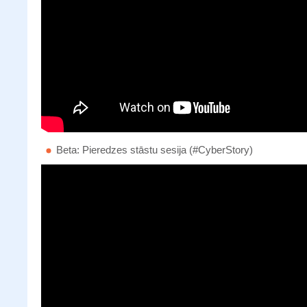
Beta: Pieredzes stāstu sesija (#CyberStory)