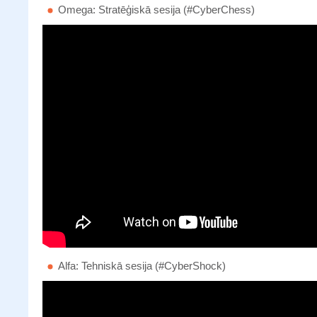
Omega: Stratēģiskā sesija (#CyberChess)
Alfa: Tehniskā sesija (#CyberShock)