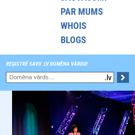
PAR MUMS
WHOIS
BLOGS
REĢISTRĒ SAVU .LV DOMĒNA VĀRDU!