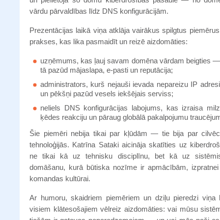
vārdu pārvaldības līdz DNS konfigurācijām.
Prezentācijas laikā viņa atklāja vairākus spilgtus piemēru
prakses, kas lika pasmaidīt un reizē aizdomāties:
uzņēmums, kas ļauj savam domēna vārdam beigties —
tā pazūd mājaslapa, e-pasti un reputācija;
administrators, kurš nejauši ievada nepareizu IP adres
un pēkšņi pazūd vesels iekšējais serviss;
neliels DNS konfigurācijas labojums, kas izraisa milz
ķēdes reakciju un pāraug globālā pakalpojumu traucēju
Šie piemēri nebija tikai par kļūdām — tie bija par cilvēc
tehnoloģijās. Katrīna Sataki aicināja skatīties uz kiberdro
ne tikai kā uz tehnisku disciplīnu, bet kā uz sistēmi
domāšanu, kurā būtiska nozīme ir apmācībām, izpratnei
komandas kultūrai.
Ar humoru, skaidriem piemēriem un dziļu pieredzi viņa l
visiem klātesošajiem vēlreiz aizdomāties: vai mūsu sistē