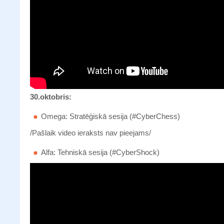
30.oktobris:
Omega: Stratēģiskā sesija (#CyberChess)
/Pašlaik video ieraksts nav pieejams/
Alfa: Tehniskā sesija (#CyberShock)