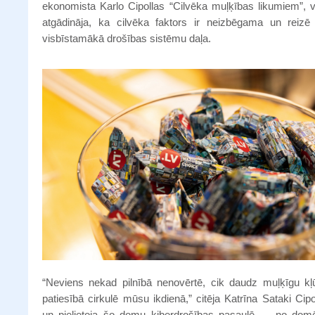
ekonomista Karlo Cipollas “Cilvēka muļķības likumiem”, v
atgādināja, ka cilvēka faktors ir neizbēgama un reizē 
visbīstamākā drošības sistēmu daļa.
“Neviens nekad pilnībā nenovērtē, cik daudz muļķīgu kļ
patiesībā cirkulē mūsu ikdienā,” citēja Katrīna Sataki Cipo
un pielietoja šo domu kiberdrošības pasaulē — no dom