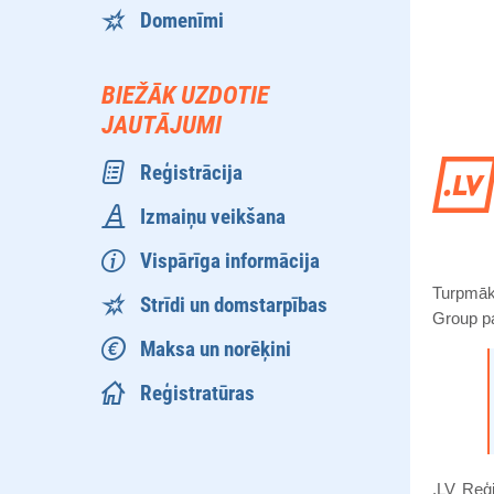
Domenīmi
BIEŽĀK UZDOTIE
JAUTĀJUMI
Reģistrācija
Izmaiņu veikšana
Vispārīga informācija
Turpmāk 
Strīdi un domstarpības
Group p
Maksa un norēķini
Reģistratūras
.LV Reģi