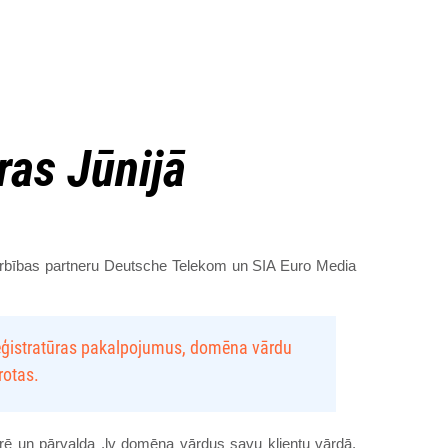
ras Jūnijā
arbības partneru Deutsche Telekom un SIA Euro Media
Reģistratūras pakalpojumus, domēna vārdu
rotas.
trē un pārvalda .lv domēna vārdus savu klientu vārdā,