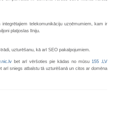
 integrētajiem telekomunikāciju uzņēmumiem, kam ir
joni platjoslas līniju.
strādi, uzturēšanu, kā arī SEO pakalpojumiem.
nic.lv
bet arī vēršoties pie kādas no mūsu
155 .LV
t arī sniegs atbalstu tā uzturēšanā un citos ar domēna