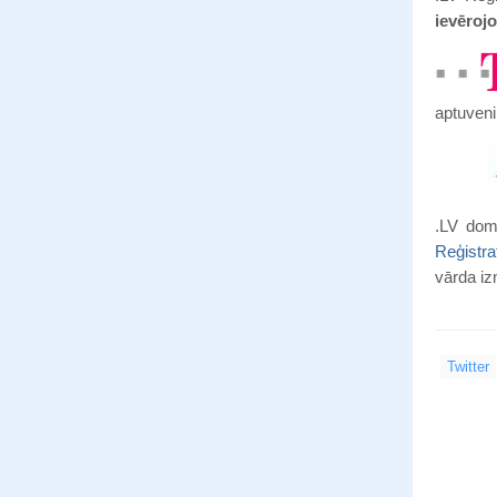
ievērojo
aptuveni 
.LV dom
Reģistr
vārda iz
Twitter