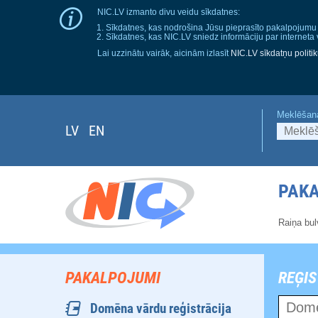
NIC.LV izmanto divu veidu sīkdatnes:
Sīkdatnes, kas nodrošina Jūsu pieprasīto pakalpojumu
Sīkdatnes, kas NIC.LV sniedz informāciju par internet
Lai uzzinātu vairāk, aicinām izlasīt
NIC.LV sīkdatņu politi
Meklēšan
LV
EN
PAK
Raiņa bul
PAKALPOJUMI
REĢIS
Domēna vārdu reģistrācija