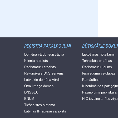
REĢISTRA PAKALPOJUMI
BŪTISKĀKIE DOKU
Domēna vārdu reģistrācija
Lietošanas noteikumi
Klientu atbalsts
Tehniskās prasības
Reģistratūru atbalsts
Reģistratūru līgums
Rekursīvais DNS serveris
Iesniegumu veidlapas
Latviskie domēna vārdi
Pamācības
Otrā līmeņa domēni
Kiberdrošības paziņoj
DNSSEC
Paziņojums publiskaja
ENUM
NIC ievainojamību ziņo
Tiešsaistes sistēma
Latvijas IP adrešu saraksts