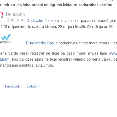
t industrijas labo praksi un līgumā iekļauto sadarbības kārtību
.
Deutsche Telekom
ir viens no pasaules vadošajiem
178 miljoni mobilo sakaru klientu, 28 miljoni fiksēto tīklu līniju un 20 mil
Euro Media Group
nodarbojas ar interneta resursu iz
ēna vārdu varat reģistrēt ne tikai pa tiešo mūsu mājas lapā
www.
atūrām
, kas palīdzēs jums ne tikai reģistrēt vēlamo domēna vārdu, be
mantošanu saistītos jautājumos.
Facebook
LinkedIn