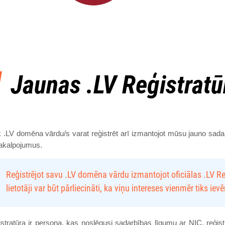
Jaunas .LV Reģistratū
.LV domēna vārdu/s varat reģistrēt arī izmantojot mūsu jauno sad
akalpojumus.
Reģistrējot savu .LV domēna vārdu izmantojot oficiālas .LV 
lietotāji var būt pārliecināti, ka viņu intereses vienmēr tiks ievē
stratūra ir persona, kas noslēgusi sadarbības līgumu ar NIC, reģis