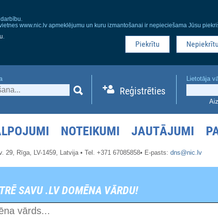
 darbību.
a vietnes www.nic.lv apmeklējumu un kuru izmantošanai ir nepieciešama Jūsu piekri
ku
.
Piekrītu
Nepiekrīt
a
Lietotāja v
Reģistrēties
Aiz
ALPOJUMI
NOTEIKUMI
JAUTĀJUMI
P
v. 29,
Rīga, LV-1459,
Latvija
•
Tel. +371 67085858
•
E-pasts:
dns@nic.lv
TRĒ SAVU .LV DOMĒNA VĀRDU!