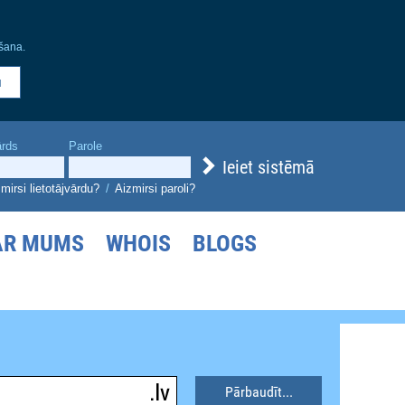
šana.
u
ārds
Parole
Ieiet sistēmā
mirsi lietotājvārdu?
/
Aizmirsi paroli?
AR MUMS
WHOIS
BLOGS
Pārbaudīt...