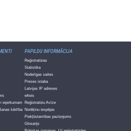
MENTI
PAPILDU INFORMĀCIJA
Reģistratūras
Statistika
Noderīgas saites
Preses istaba
Latvijas IP adreses
ums
whois
m iepirkumam
Reģistratūru Avīze
šanas kārtība
Norēķinu iespējas
Piekļūstamības paziņojums
Glosarijs
Būtiskas izmaiņas .LV reģistratūrām