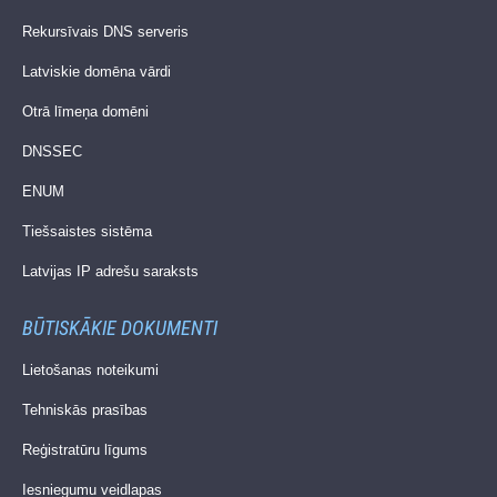
Rekursīvais DNS serveris
Latviskie domēna vārdi
Otrā līmeņa domēni
DNSSEC
ENUM
Tiešsaistes sistēma
Latvijas IP adrešu saraksts
BŪTISKĀKIE DOKUMENTI
Lietošanas noteikumi
Tehniskās prasības
Reģistratūru līgums
Iesniegumu veidlapas