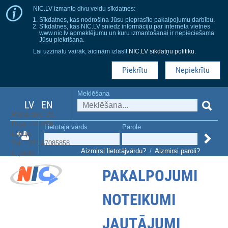
NIC.LV izmanto divu veidu sīkdatnes:
Sīkdatnes, kas nodrošina Jūsu pieprasīto pakalpojumu darbību.
Sīkdatnes, kas NIC.LV sniedz informāciju par interneta vietnes
www.nic.lv apmeklējumu un kuru izmantošanai ir nepieciešama
Jūsu piekrišana.
Lai uzzinātu vairāk, aicinām izlasīt
NIC.LV sīkdatņu politiku
.
Piekrītu
Nepiekrītu
Meklēšana
LV
EN
Raiņa bulv. 29,
Rīga, LV-1459,
Lietotāja vārds
Parole
Latvija
Tel. +371 67085858
Aizmirsi lietotājvārdu?
/
Aizmirsi paroli?
E-pasts:
dns@nic.lv
PAKALPOJUMI
NOTEIKUMI
JAUTĀJUMI