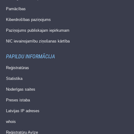
Pamācības
Kiberdrošības paziņojums
Paziņojums publiskajam iepirkumam
NIC ievainojamību ziņošanas kārtība
PAPILDU INFORMĀCIJA
Reģistratūras
Statistika
Noderīgas saites
Preses istaba
Latvijas IP adreses
whois
Reģistratūru Avīze