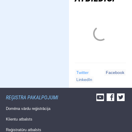
Twitter
Facebook
LinkedIn
REĢISTRA PAKALPOJUMI
Domēna vārdu reģistrācija
Klientu atbalsts
Reģistratūru atbalsts